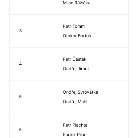
Milan
Růžička
Petr
Tomm
3.
Otakar
Bartoš
Petr
Částek
4.
Ondřej
Jirout
Ondřej
Syrovátka
5.
Ondřej
Mühl
Petr
Plachta
5.
Radek
Pilař