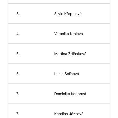
3.
Silvie
Křepelová
4.
Veronika
Králová
5.
Martina
Ždiňaková
5.
Lucie
Šolínová
7.
Dominika
Koubová
7.
Karolína
Józsová