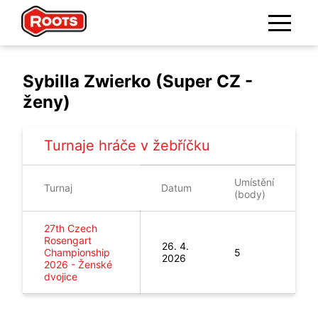
Sybilla Zwierko (Super CZ -
ženy)
Turnaje hráče v žebříčku
Umístění
Turnaj
Datum
(body)
27th Czech
Rosengart
26. 4.
Championship
5
2026
2026
-
Ženské
dvojice