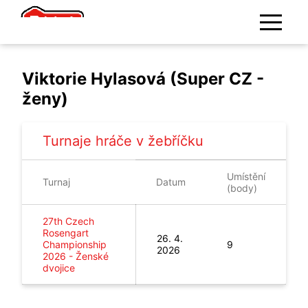
Viktorie Hylasová (Super CZ -
ženy)
Turnaje hráče v žebříčku
Umístění
Turnaj
Datum
(body)
27th Czech
Rosengart
26. 4.
Championship
9
2026
2026
-
Ženské
dvojice